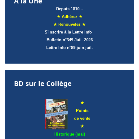
À la Une
Depuis 1810...
★
Adhérez
★
★ Renouvelez ★
S'inscrire à la Lettre Info
Bulletin n°349 Juil. 2026
Lettre Info
n°89 juin-juil.
BD sur le Collège
★
Points
de
vente
★
Historique (mai)