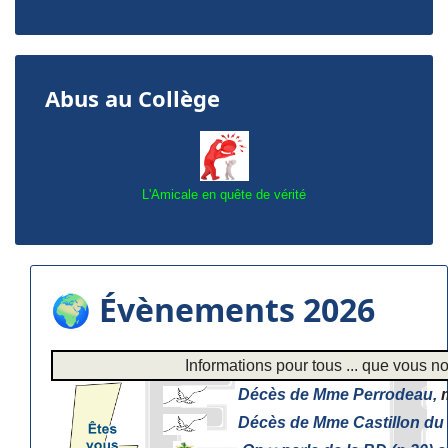
Abus au Collège
L'Amicale en quête de vérité
🌍 Évènements 2026
Informations pour tous ... que vous
Décès de Mme Perrodeau,
m
Décès de Mme Castillon du 