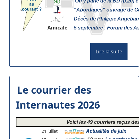
On y parle de la BD (p.20) 
"
Abordages" ouvrage de Gu
Décès de Philippe Angebaul
Amicale
5 septembre : Forum des As
Lire la suite
Le courrier des
Internautes 2026
Voici les 49 courriers reçus d
21 juillet
Actualités de juin