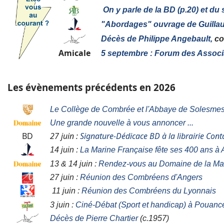
On y parle de la BD (p.20) et du
"
Abordages" ouvrage de Guilla
Décès de Philippe Angebault,
co
Amicale
5 septembre : Forum des Associ
Les évènements précédents en 2026
Le Collège de Combrée et l'Abbaye de Solesme
Une grande nouvelle à vous annoncer ...
BD
27 juin :
Signature-Dédicace BD à la librairie Cont
14 juin :
La Marine Française fête ses 400 ans à
13 & 14 juin :
Rendez-vous au Domaine de la M
27 juin :
Réunion des Combréens d'Angers
11 juin :
Réunion des Combréens du Lyonnais
3 juin :
Ciné-Débat (Sport et handicap) à Pouanc
Décès de Pierre Chartier
(c.1957)