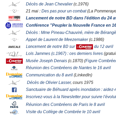
Décès de Jean Chevalier
(c.1976)
21 mai :
Des pas pour un combat
(La Pommeraye
Lancement de notre BD dans l'édition du 24 av
Conférence "Peupler la Nouvelle France en 1
Décès : Mme Pineau-Chauviré, mère de Bérangè
Appel de Laurent de Meezemaker
(c.1986)
Lancement de notre BD sur
du 12 avril
AMICALE
Loïs Jammes (c.1967) : ces derniers livres
(gratui
Musée Joseph Denais
(c.1870) (
Figure Combrée
Réunion des Combréens de Nantes le 16 avril
Communication du 8 avril
(LinkedIn)
Décès de Olivier Lasser
, cours 1975
Sanctuaire de Béhuard après inondation : aidez
Inscrivez-vous à la Newsletter pour suivre l'évolu
Réunion des Combréens de Paris le 8 avril
Visite du Collège de Combrée le 10 avril