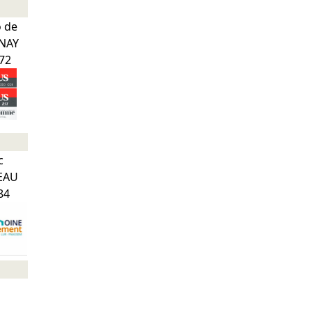
o
de
INAY
972
c
EAU
84