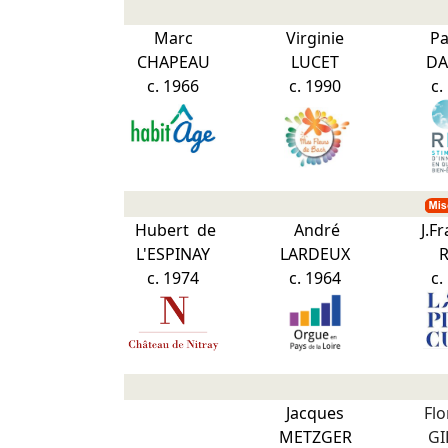
Marc
Virginie
Pa
CHAPEAU
LUCET
DA
c. 1966
c. 1990
c.
Hubert de
André
J.F
L'ESPINAY
LARDEUX
c. 1974
c. 1964
c.
Jacques
Fl
METZGER
GI