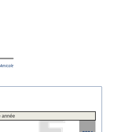
 Amicale
e année