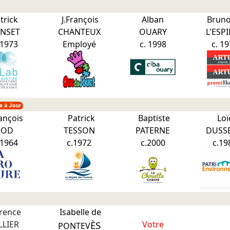
trick
J.François
Alban
Brun
NSET
CHANTEUX
OUARY
L'ESP
 1973
Employé
c. 1998
c. 1
rançois
Patrick
Baptiste
Loï
ROD
TESSON
PATERNE
DUSS
 1964
c.1972
c.2000
c.19
orence
Isabelle de
LLIER
ÈS
Votre
PONTEV