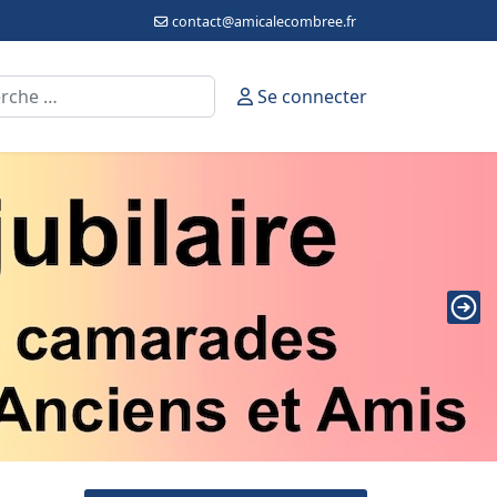
contact@amicalecombree.fr
cher
Se connecter