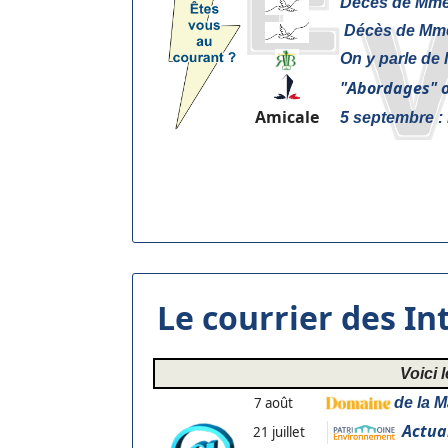
Décès de Mme 
Décès de Mme
On y parle de 
"
Abordages" o
Amicale
5 septembre :
Le courrier des I
Voici 
7 août
de la M
Actual
21 juillet