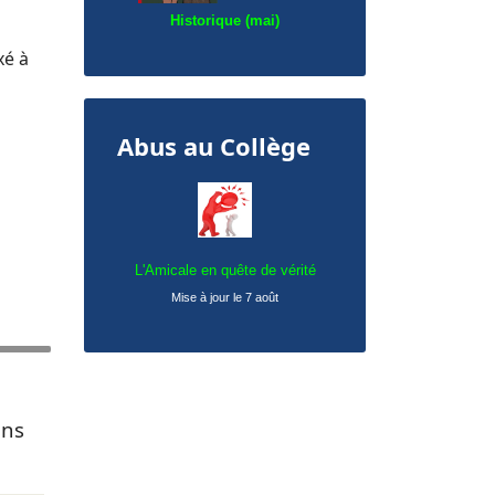
Historique (mai)
xé à
Abus au Collège
L'Amicale en quête de vérité
Mise à jour le 7 août
ens