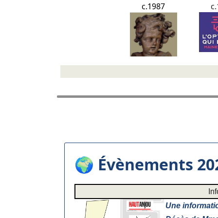
c.1987
c
🌍 Évènements 20
In
Une informatio