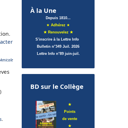
À la Une
Depuis 1810...
★
Adhérez
★
tion.
★ Renouvelez ★
S'inscrire à la Lettre Info
acter
Bulletin n°349 Juil. 2026
Lettre Info
n°89 juin-juil.
Amicale​
èves
BD sur le Collège
)
★
Points
s
.
de
vente
★