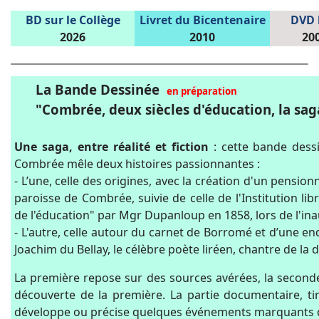
BD sur le Collège
Livret du Bicentenaire
DVD 
2026
2010
200
La Bande Dessinée
en préparation
"Combrée, deux siècles d'éducation, la sag
Une saga, entre réalité et fiction
: cette bande dessi
Combrée mêle deux histoires passionnantes :
- L’une, celle des origines, avec la création d'un pensio
paroisse de Combrée, suivie de celle de l'Institution libr
de l'éducation" par Mgr Dupanloup en 1858, lors de l'in
- L'autre, celle autour du carnet de Borromé et d’une e
Joachim du Bellay, le célèbre poète liréen, chantre de la
La première repose sur des sources avérées, la seconde
découverte de la première. La partie documentaire, tir
développe ou précise quelques événements marquants de