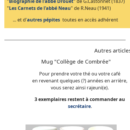
"
Biographie de l'abbé Drouet
" de G.Castonnet (1837)
"
Les Carnets de l'abbé Neau
" de R.Neau (1941)
... et d
'
autres pépites
toutes en accès adhérent
Autres articl
Mug "Collège de Combrée"
Pour prendre votre thé ou votre café
en revenant quelques (?) années en arrière,
vous serez ainsi rajeuni(e).
3 exemplaires restent à commander au
secrétaire
.