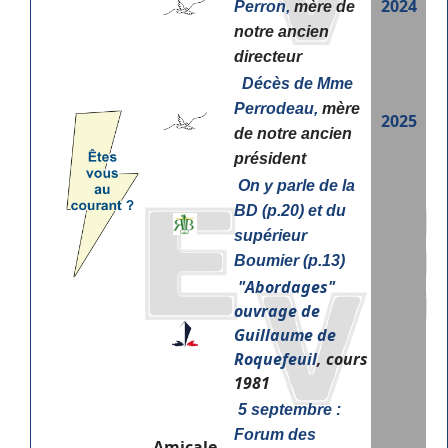
2024
Perron,
mère de
notre ancien
directeur
Décès de Mme
Perrodeau,
mère
2025
de notre ancien
président
On y parle de la
BD (p.20) et du
supérieur
Boumier (p.13)
"
Abordages"
ouvrage de
Guillaume de
Roquefeuil
, cours
1981
5 septembre :
Forum des
Amicale