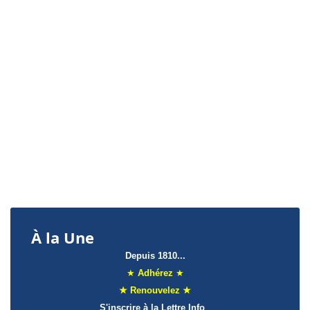
À la Une
Depuis 1810...
★
Adhérez
★
★ Renouvelez ★
S'inscrire à la Lettre Info