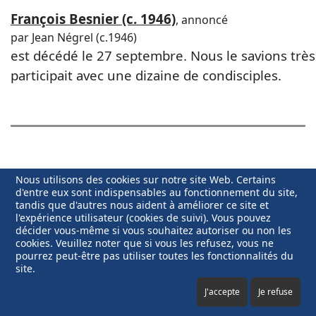
François Besnier (c. 1946)
, annoncé
par Jean Négrel (c.1946)
est décédé le 27 septembre. Nous le savions très 
participait avec une dizaine de condisciples.
Nous utilisons des cookies sur notre site Web. Certains
d'entre eux sont indispensables au fonctionnement du site,
Décédés en 2008
tandis que d'autres nous aident à améliorer ce site et
l'expérience utilisateur (cookies de suivi). Vous pouvez
décider vous-même si vous souhaitez autoriser ou non les
cookies. Veuillez noter que si vous les refusez, vous ne
Transcription de la Lettre de Liaison
pourrez peut-être pas utiliser toutes les fonctionnalités du
site.
J'accepte
Je refuse
Au cours de la messe célébrée en l’église de