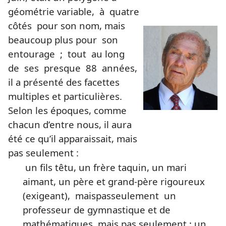
géométrie variable,
à
quatre
côtés
pour son nom, mais
beaucoup plus pour
son
entourage
;
tout
au long
de
ses
presque
88
années,
il a présenté des facettes
multiples et particulières.
Selon les époques, comme
chacun d’entre nous, il aura
été ce qu’il apparaissait, mais
pas seulement :
un fils têtu, un frère taquin, un mari
aimant, un père et grand-père rigoureux
(exigeant),
mais
pas
seulement un
professeur de gymnastique et de
mathématiques, mais pas seulement ; un