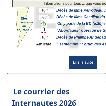
Informations pour tous ... que vous
Décès de Mme Perrodeau,
m
Décès de Mme Castillon du 
On y parle de la BD (p.20) 
"
Abordages" ouvrage de Gu
Décès de Philippe Angebaul
Amicale
5 septembre : Forum des As
Lire la suite
Le courrier des
Internautes 2026