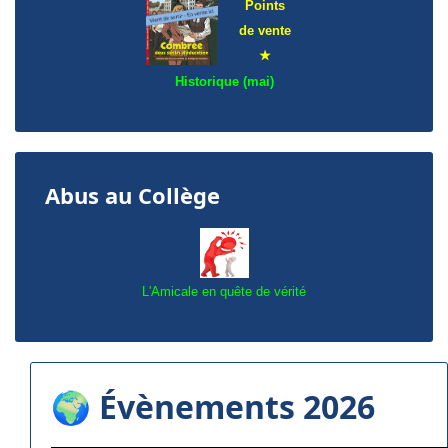
Points
de
vente
★
Historique (mai)
Abus au Collège
L'Amicale en quête de vérité
🌍 Évènements 2026