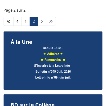
Page 2 sur 2
1
2
À la Une
Depuis 1810...
★
Adhérez
★
★ Renouvelez ★
S'inscrire à la Lettre Info
Bulletin n°349 Juil. 2026
Lettre Info
n°89 juin-juil.
BD sur le Collège