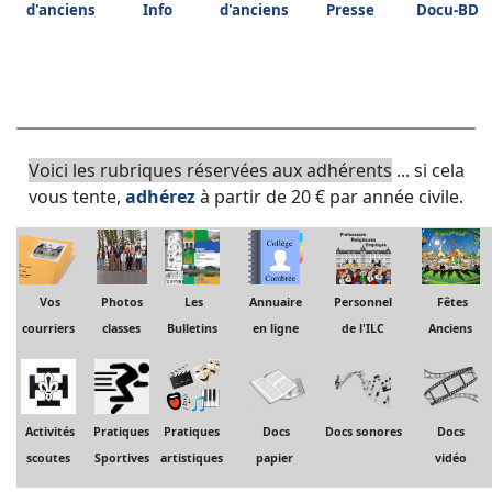
d'anciens
Info
d'anciens
Presse
Docu-BD
Voici les rubriques réservées aux adhérents
... si cela
vous tente,
adhérez
à partir de 20 € par année civile.
Vos
Photos
Les
Annuaire
Personnel
Fêtes
courriers
classes
Bulletins
en ligne
de l'ILC
Anciens
Activités
Pratiques
Pratiques
Docs
Docs sonores
Docs
scoutes
Sportives
artistiques
papier
vidéo