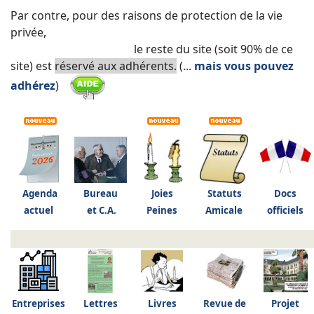
Par contre, pour des raisons de protection de la vie
privée,
le reste du site (soit 90% de ce
site) est
réservé aux adhérents.
(...
mais vous pouvez
adhérez
)
Agenda
Bureau
Joies
Statuts
Docs
actuel
et C.A.
Peines
Amicale
officiels
Entreprises
Lettres
Livres
Revue de
Projet