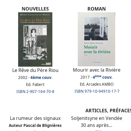
NOUVELLES
ROMAN
Mourir avec la Rivière
Le Rêve du Père Riou
ème
2017 -
4
couv.
2002 -
4ème couv
.
Ed. Arcades AMBO
Ed. Fabert
ISBN
979-10-94910-17-7
ISBN
2-907-164-70-8
ARTICLES, PRÉFACE
La rumeur des signaux
Soljenitsyne en Vendée
30 ans après...
Auteur
Pascal de Blignières