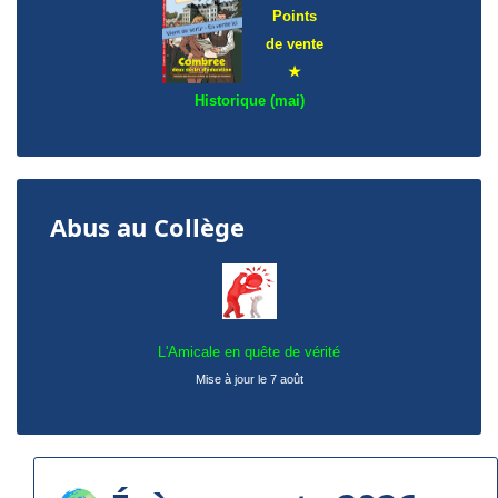
Points
de
vente
★
Historique (mai)
Abus au Collège
L'Amicale en quête de vérité
Mise à jour le 7 août