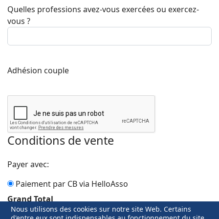
Quelles professions avez-vous exercées ou exercez-
vous ?
Adhésion couple
Conditions de vente
Payer avec:
Paiement par CB via HelloAsso
Grand Total
Nous utilisons des cookies sur notre site Web. Certains
30.00 EUR
d'entre eux sont indispensables au fonctionnement du site,