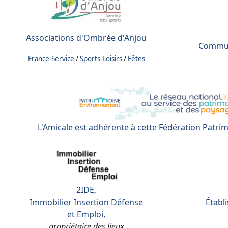
Associations d'Ombrée d'Anjou
Commun
France-Service
/
Sports-Loisirs
/
Fêtes
L'Amicale est adhérente à cette Fédération Patr
2IDE,
Immobilier Insertion Défense
Établ
et Emploi,
propriétaire des lieux